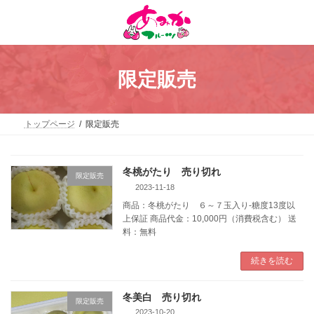
コ
ナ
ン
ビ
テ
ゲ
ン
ー
ツ
シ
へ
ョ
限定販売
ス
ン
キ
に
ッ
移
プ
動
トップページ
限定販売
冬桃がたり 売り切れ
限定販売
2023-11-18
商品：冬桃がたり ６～７玉入り-糖度13度以
上保証 商品代金：10,000円（消費税含む） 送
料：無料
続きを読む
冬美白 売り切れ
限定販売
2023-10-20