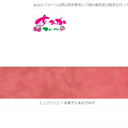
コ
ナ
あみかフルーツは岡山県赤磐市にて桃の栽培及び販売を行っ
ン
ビ
テ
ゲ
ン
ー
ツ
シ
へ
ョ
ス
ン
キ
に
ッ
移
プ
動
トップページ
今井アニキのブログ