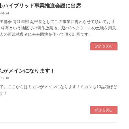
市ハイブリッド事業推進会議に出席
-01-24
モ部会 青壮年部 副部長としてこの事業に携わらせて頂いており
 斗有という地区での耕作放棄地、延べ3ヘクタールの土地を用意
人の新規就農者にモモ団地を作って頂く計画です。
続きを読む
んがメインになります！
-12-10
了。ここからはミカンがメインになります！ミカンも10品種ほど
す！
続きを読む