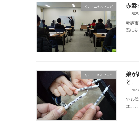
赤磐
今井アニキのブログ
2023
赤磐市
義に参
娘が
今井アニキのブログ
と。
2023
でも僕
はここ