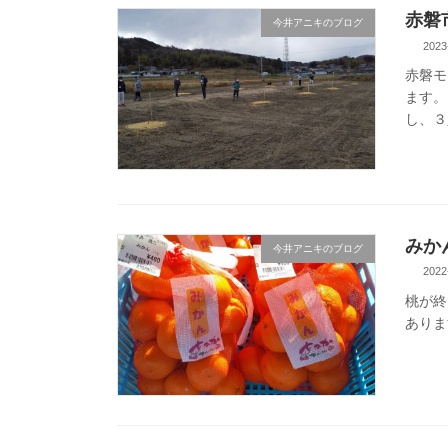
赤磐
今井アニキのブログ
2023
赤磐モ
ます。
し、３
みか
今井アニキのブログ
2022
桃が終
ありま