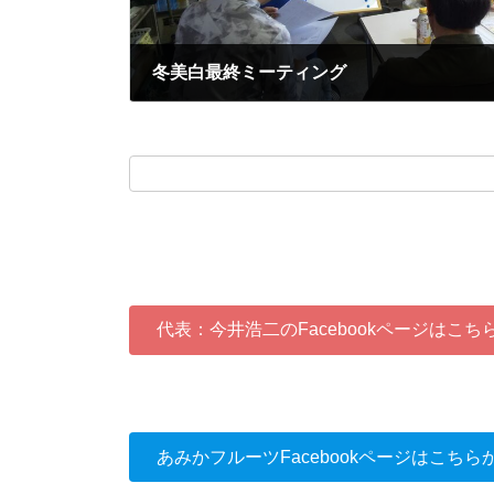
冬美白最終ミーティング
2024-10-09
代表：今井浩二のFacebookページはこち
あみかフルーツFacebookページはこちら