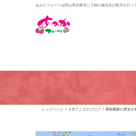
コ
ナ
あみかフルーツは岡山県赤磐市にて桃の栽培及び販売を行っ
ン
ビ
テ
ゲ
ン
ー
ツ
シ
へ
ョ
ス
ン
キ
に
ッ
移
プ
動
トップページ
今井アニキのブログ
果樹農家の歴史が