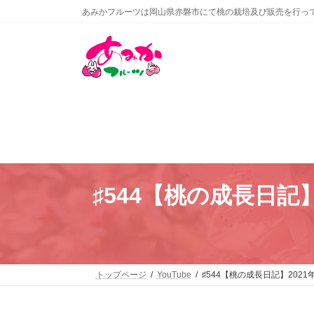
コ
ナ
あみかフルーツは岡山県赤磐市にて桃の栽培及び販売を行っ
ン
ビ
テ
ゲ
ン
ー
ツ
シ
へ
ョ
ス
ン
キ
に
ッ
移
プ
動
♯544【桃の成長日
トップページ
YouTube
♯544【桃の成長日記】20