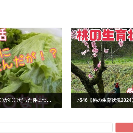
♯542【農家あるある】レタスもらったら〇〇が〇〇だった件について /あみかフルーツ
2024-06-03