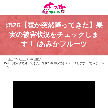
コ
ナ
ン
ビ
テ
ゲ
ン
ー
ツ
シ
へ
ョ
♯526【雹か突然降ってきた】果
ス
ン
キ
に
実の被害状況をチェックしま
ッ
移
プ
動
す！ /あみかフルーツ
トップページ
YouTube
♯526【雹か突然降ってきた】果実の被害状況をチェックします！ /あみかフル
ーツ