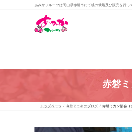
コ
ナ
あみかフルーツは岡山県赤磐市にて桃の栽培及び販売を行っ
ン
ビ
テ
ゲ
ン
ー
ツ
シ
へ
ョ
ス
ン
キ
に
ッ
移
プ
動
赤磐ミ
トップページ
今井アニキのブログ
赤磐ミカン部会（