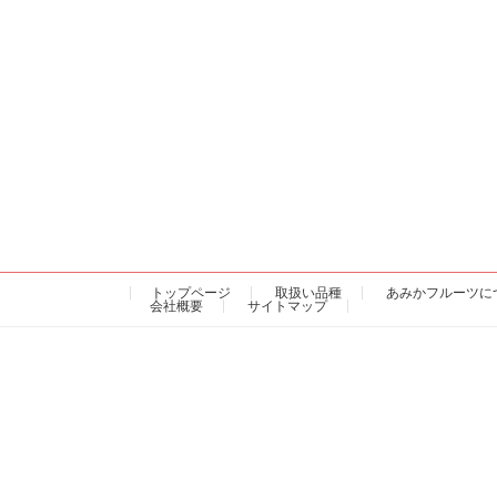
トップページ
取扱い品種
あみかフルーツに
会社概要
サイトマップ