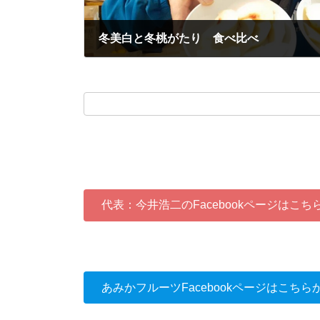
冬美白と冬桃がたり 食べ比べ
2023-11-20
代表：今井浩二のFacebookページはこち
あみかフルーツFacebookページはこちら