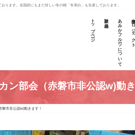
ております。全国的にもまだ珍しい冬の桃「冬美白」も生産しております。
トップページ
取扱い品種
あみかフルーツについて
冬美白プロジェ
カン部会（赤磐市非公認w)動
赤磐市非公認w)動きます！