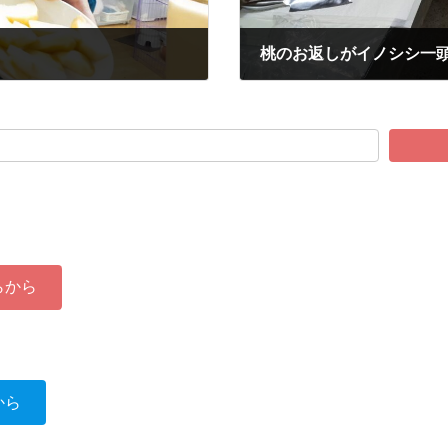
桃のお返しがイノシシ一頭
2023-11-29
らから
から