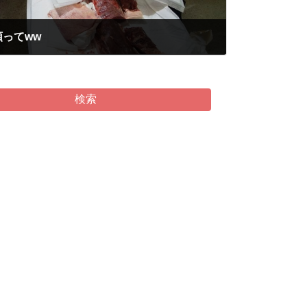
ってww
検索