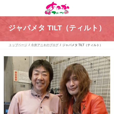
コ
ナ
ン
ビ
テ
ゲ
ン
ー
ツ
シ
へ
ョ
ジャパメタ TILT（ティルト）
ス
ン
キ
に
ッ
移
プ
動
トップページ
今井アニキのブログ
ジャパメタ TILT（ティルト）