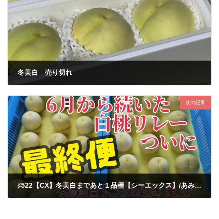
冬美白 売り切れ
2023-10-20
次の記事
♯522【CX】冬美白まであと１品種【シーエックス】/あみかフルーツ
2023-10-23