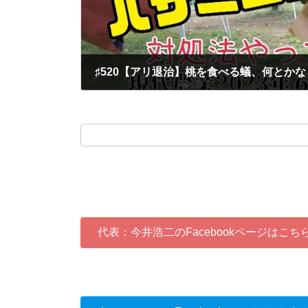
♯520【アリ退治】桃を食べる蟻、何とかな
2023-09-27
代表：今井浩二のFacebookページはこち