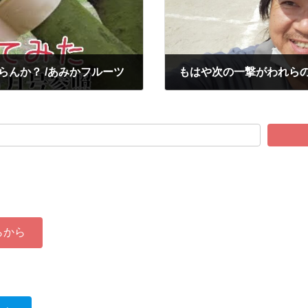
らんか？ /あみかフルーツ
もはや次の一撃がわれら
2023-09-30
らから