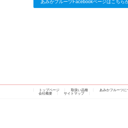
あみかフルーツFacebookページはこちら
トップページ
取扱い品種
あみかフルーツに
会社概要
サイトマップ