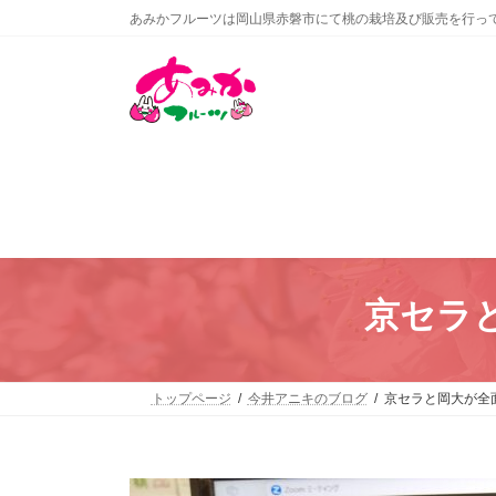
コ
ナ
あみかフルーツは岡山県赤磐市にて桃の栽培及び販売を行っ
ン
ビ
テ
ゲ
ン
ー
ツ
シ
へ
ョ
ス
ン
キ
に
ッ
移
プ
動
京セラ
トップページ
今井アニキのブログ
京セラと岡大が全