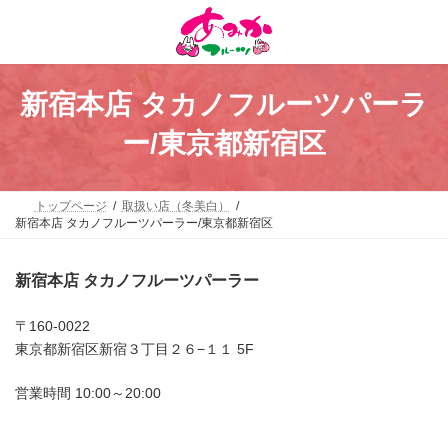
コ
ナ
ン
ビ
テ
ゲ
ン
ー
ツ
シ
へ
ョ
新宿本店 タカノフルーツパーラ
ス
ン
キ
に
ー/東京都新宿区
ッ
移
プ
動
トップページ
取扱い店（冬美白）
新宿本店 タカノフルーツパーラー/東京都新宿区
新宿本店 タカノフルーツパーラー
〒160-0022
東京都新宿区新宿３丁目２６−１１ 5F
営業時間 10:00～20:00