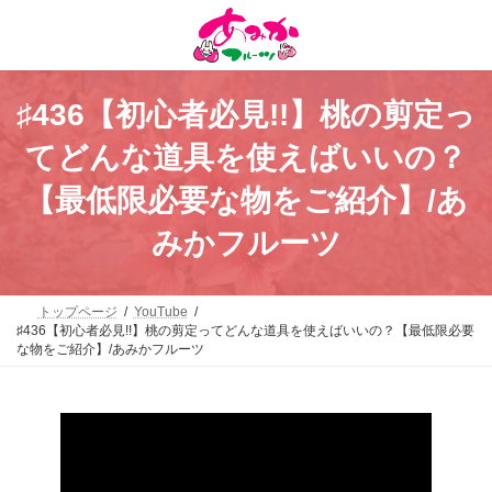
コ
ナ
ン
ビ
テ
ゲ
ン
ー
ツ
シ
へ
ョ
♯436【初心者必見!!】桃の剪定っ
ス
ン
キ
に
てどんな道具を使えばいいの？
ッ
移
プ
動
【最低限必要な物をご紹介】/あ
みかフルーツ
トップページ
YouTube
♯436【初心者必見!!】桃の剪定ってどんな道具を使えばいいの？【最低限必要
な物をご紹介】/あみかフルーツ