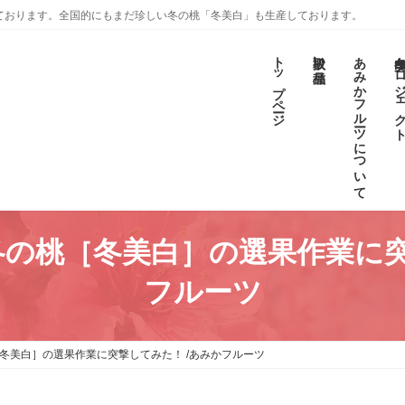
ております。全国的にもまだ珍しい冬の桃「冬美白」も生産しております。
トップページ
取扱い品種
あみかフルーツについて
冬美白プロジェ
立冬の桃［冬美白］の選果作業に突
フルーツ
［冬美白］の選果作業に突撃してみた！ /あみかフルーツ