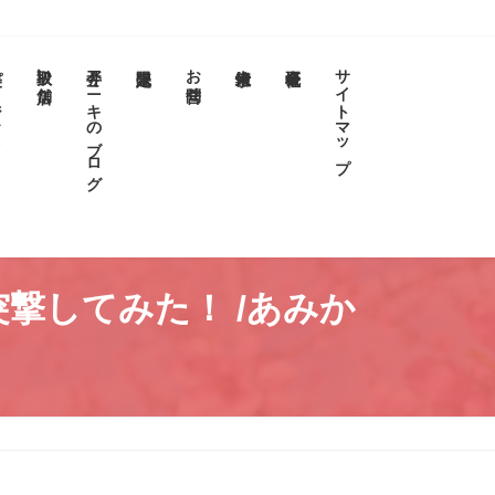
クト
取扱い店舗
今井アニキのブログ
お問合せ
サイトマップ
撃してみた！ /あみか