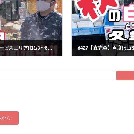
♯425【直売会】今度は山陽自動車道吉備サービスエリア!!11/3〜6で開催中!! /あみかフルーツ
2022-11-08
らから