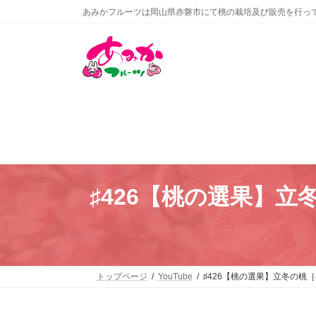
コ
ナ
あみかフルーツは岡山県赤磐市にて桃の栽培及び販売を行っ
ン
ビ
テ
ゲ
ン
ー
ツ
シ
へ
ョ
ス
ン
キ
に
ッ
移
プ
動
♯426【桃の選果】
トップページ
YouTube
♯426【桃の選果】立冬の桃