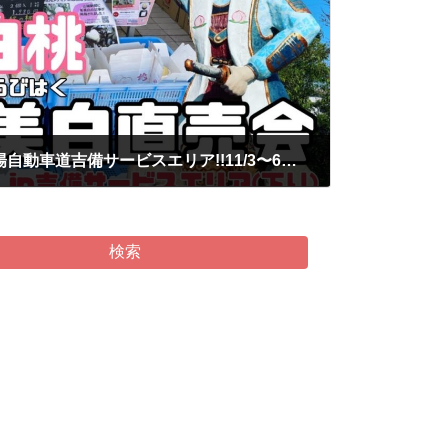
♯427【直売会】今度は山陽自動車道吉備サービスエリア!!11/3〜6で開催中!!【２日目】/あみかフルーツ
検索