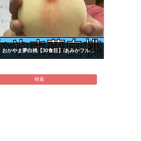
♯365【桃試食チャレンジ】おかやま夢白桃【30食目】/あみかフルーツ
検索