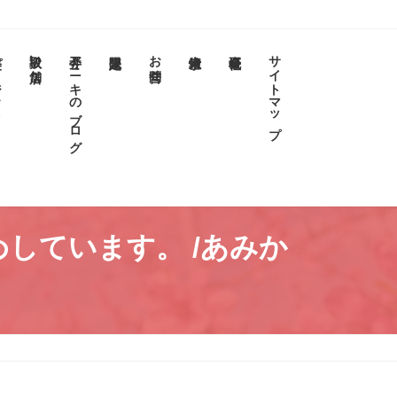
クト
取扱い店舗
今井アニキのブログ
お問合せ
サイトマップ
しています。 /あみか