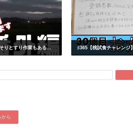
♯367【桃農家のお仕事】夜明け前からひっそりとすり作業もあるんです。 /あみかフルーツ
2022-11-02
らから