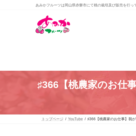
コ
ナ
あみかフルーツは岡山県赤磐市にて桃の栽培及び販売を行っ
ン
ビ
テ
ゲ
ン
ー
ツ
シ
へ
ョ
ス
ン
キ
に
ッ
移
プ
動
♯366【桃農家のお
トップページ
YouTube
♯366【桃農家のお仕事】我