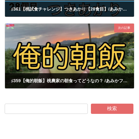
♯361【桃試食チャレンジ】つきあかり【28食目】/あみかフルーツ
2022-11-02
次の記事
♯359【俺的朝飯】桃農家の朝食ってどうなの？ /あみかフルーツ
2022-11-02
検索