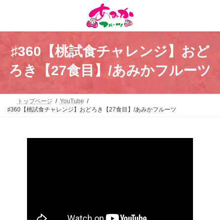
コ
ナ
ン
ビ
テ
ゲ
ン
ー
ツ
シ
へ
ョ
♯360【桃試食チャレンジ】おど
ス
ン
キ
に
ろき【27食目】/あみかフルーツ
ッ
移
プ
動
トップページ
YouTube
♯360【桃試食チャレンジ】おどろき【27食目】/あみかフルーツ