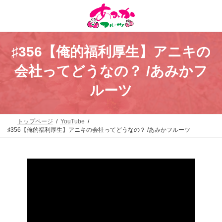
コ
ナ
ン
ビ
テ
ゲ
ン
ー
ツ
シ
へ
ョ
♯356【俺的福利厚生】アニキの
ス
ン
キ
に
会社ってどうなの？ /あみかフ
ッ
移
プ
動
ルーツ
トップページ
YouTube
♯356【俺的福利厚生】アニキの会社ってどうなの？ /あみかフルーツ