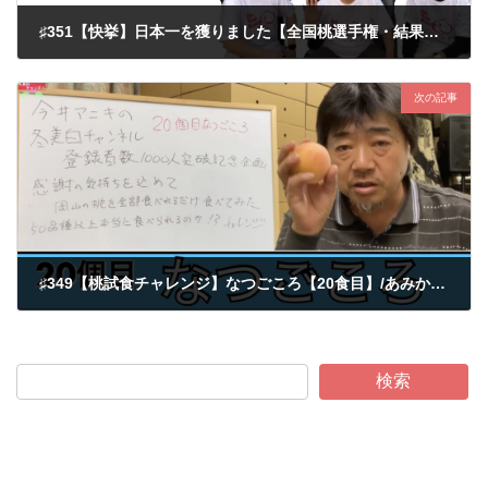
♯351【快挙】日本一を獲りました【全国桃選手権・結果発表】/あみかフルーツ
2022-11-02
次の記事
♯349【桃試食チャレンジ】なつごころ【20食目】/あみかフルーツ
2022-11-02
検索