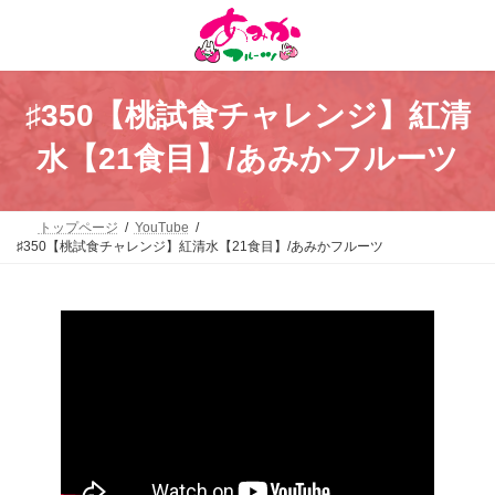
コ
ナ
ン
ビ
テ
ゲ
ン
ー
ツ
シ
へ
ョ
♯350【桃試食チャレンジ】紅清
ス
ン
キ
に
水【21食目】/あみかフルーツ
ッ
移
プ
動
トップページ
YouTube
♯350【桃試食チャレンジ】紅清水【21食目】/あみかフルーツ