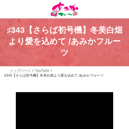
コ
ナ
ン
ビ
テ
ゲ
ン
ー
ツ
シ
へ
ョ
♯343【さらば初号機】冬美白畑
ス
ン
キ
に
より愛を込めて /あみかフルー
ッ
移
プ
動
ツ
トップページ
YouTube
♯343【さらば初号機】冬美白畑より愛を込めて /あみかフルーツ