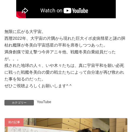
無限に広がる大宇宙。
西暦2022年、大宇宙の片隅から現れた巨大イボ皮病彗星と謎の胴
枯れ艦隊が冬美白宇宙惑星の平和を席巻しつつあった。
満身創痍で迎え撃つ今井アニキ他、戦艦冬美白乗組員だった
が。。。
残された地球の人々、いや木々たちは、真に宇宙平和を願い必死
に戦った戦艦冬美白の愛の戦士たちによって自分達が再び救われ
た事を知るのだった。
ぜひご視聴よろしくお願いします^ ^
YouTube
カテゴリー
前の記事