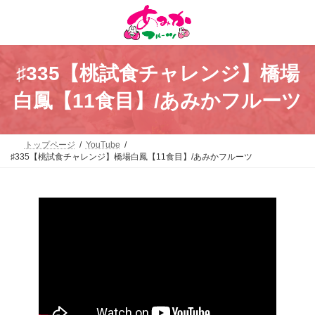
コ
ナ
ン
ビ
テ
ゲ
ン
ー
ツ
シ
へ
ョ
♯335【桃試食チャレンジ】橋場
ス
ン
キ
に
白鳳【11食目】/あみかフルーツ
ッ
移
プ
動
トップページ
YouTube
♯335【桃試食チャレンジ】橋場白鳳【11食目】/あみかフルーツ