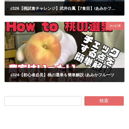
♯326【桃試食チャレンジ】武井白鳳【7食目】/あみかフルーツ
2022-11-02
次の記事
♯324【初心者必見】桃の選果を簡単解説 /あみかフルーツ
2022-11-02
検索