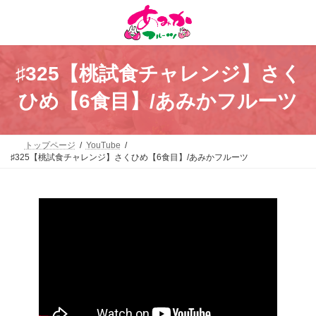
コ
ナ
ン
ビ
テ
ゲ
ン
ー
ツ
シ
へ
ョ
♯325【桃試食チャレンジ】さく
ス
ン
キ
に
ひめ【6食目】/あみかフルーツ
ッ
移
プ
動
トップページ
YouTube
♯325【桃試食チャレンジ】さくひめ【6食目】/あみかフルーツ